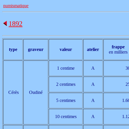
numismatique
1892
frappe
type
graveur
valeur
atelier
en milliers
1 centime
A
3
2 centimes
A
2
Cérès
Oudiné
5 centimes
A
1.6
10 centimes
A
1.1