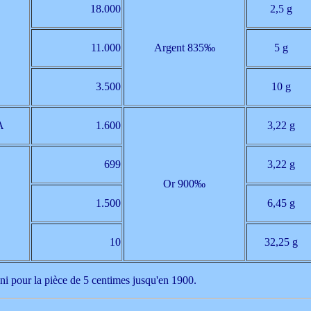
18.000
2,5 g
11.000
Argent 835‰
5 g
3.500
10 g
A
1.600
3,22 g
699
3,22 g
Or 900‰
1.500
6,45 g
10
32,25 g
 ni pour la pièce de 5 centimes jusqu'en 1900.