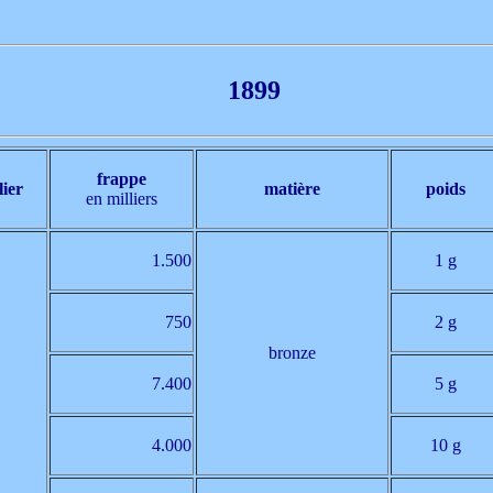
1899
frappe
lier
matière
poids
en milliers
1.500
1 g
750
2 g
bronze
7.400
5 g
4.000
10 g